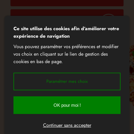
Tonno Cipolla
16,00€
Ce site utilise des cookies afin d’améliorer votre
Sauce tomate, mozzarella, thon, oignons,
origan
expérience de navigation
Vous pouvez paramétrer vos préférences et modifier
vos choix en cliquant sur le lien de gestion des
4 Formaggi
17,00€
cookies en bas de page.
Mozzarella, parmigiano, fromage de chèvre,
taleggio/gorgonzola
Paramétrer mes choix
Chevre miel
16,00€
Mozzarella, fromage de chèvre, miel
OK pour moi !
Continuer sans accepter