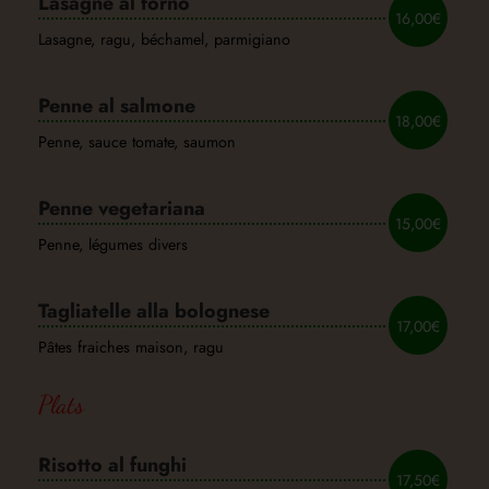
Lasagne al forno
16,00€
Lasagne, ragu, béchamel, parmigiano
Penne al salmone
18,00€
Penne, sauce tomate, saumon
Penne vegetariana
15,00€
Penne, légumes divers
Tagliatelle alla bolognese
17,00€
Pâtes fraiches maison, ragu
Plats
Risotto al funghi
17,50€