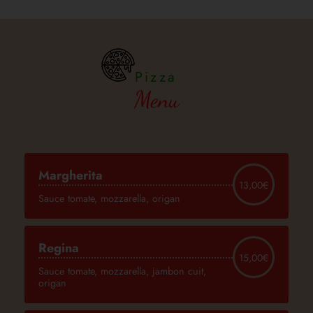
Pizza
Menu
Margherita
13,00€
Sauce tomate, mozzarella, origan
Regina
15,00€
Sauce tomate, mozzarella, jambon cuit,
origan