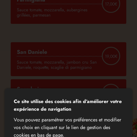
17,00€
Sauce tomate, mozzarella, aubergines
grillées, parmesan
San Daniele
19,00€
Sauce tomate, mozzarella, jambon cru San
Daniele, roquette, scaglie di parmigiano
Sous bois
16,00€
Sauce tomate, mozzarella, fromage de
Ce site utilise des cookies afin d’améliorer votre
chèvre, champignons
expérience de navigation
Vous pouvez paramétrer vos préférences et modifier
Végétariana
vos choix en cliquant sur le lien de gestion des
15,00€
cookies en bas de page.
Sauce tomate, mozzarella, poivrons,