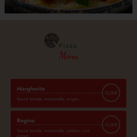
Pizza
Menu
Margherita
13,00€
Sauce tomate, mozzarella, origan
Regina
15,00€
Sauce tomate, mozzarella, jambon cuit,
origan