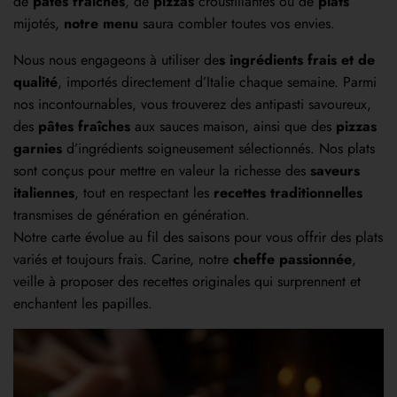
de
pâtes fraîches
, de
pizzas
croustillantes ou de
plats
mijotés,
notre menu
saura combler toutes vos envies.
Nous nous engageons à utiliser de
s ingrédients frais et de
qualité
, importés directement d’Italie chaque semaine. Parmi
nos incontournables, vous trouverez des antipasti savoureux,
des
pâtes fraîches
aux sauces maison, ainsi que des
pizzas
garnies
d’ingrédients soigneusement sélectionnés. Nos plats
sont conçus pour mettre en valeur la richesse des
saveurs
italiennes
, tout en respectant les
recettes traditionnelles
transmises de génération en génération.
Notre carte évolue au fil des saisons pour vous offrir des plats
variés et toujours frais. Carine, notre
cheffe passionnée
,
veille à proposer des recettes originales qui surprennent et
enchantent les papilles.