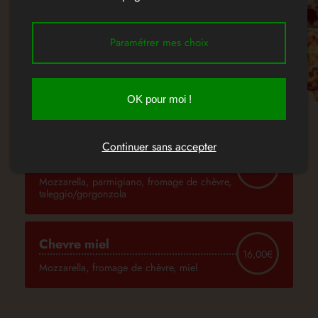
oignons, courgettes, aubergines,
champignons, olives noires
Paramétrer mes choix
Tonno Cipolla
16,00€
Sauce tomate, mozzarella, thon, oignons,
OK pour moi !
origan
Continuer sans accepter
4 Formaggi
17,00€
Mozzarella, parmigiano, fromage de chèvre,
taleggio/gorgonzola
Chevre miel
16,00€
Mozzarella, fromage de chèvre, miel